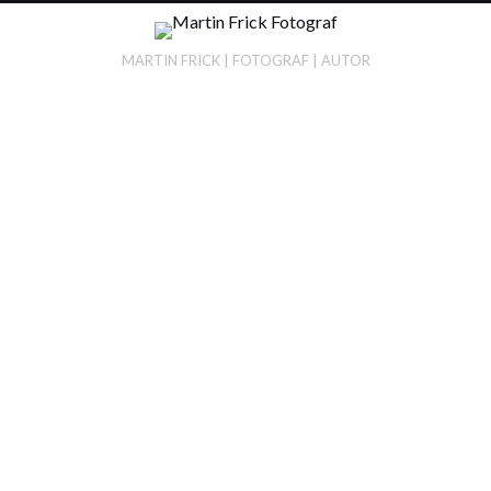
Martin Frick
Portrait, Corporate & Reportage
MARTIN FRICK | FOTOGRAF | AUTOR
VIEW MAP
POSTANSCHRIFT
mail at martinfrick.de
Adlergässchen 3
Tel +49 174 60 96 26
D-79539 Lörrach
Foto:
Michel Matthey de l'Etang