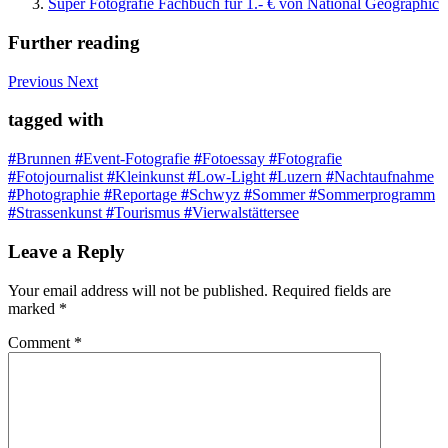
Super Fotografie Fachbuch für 1.- € von National Geographic
Further reading
Previous
Next
tagged with
#
Brunnen
#
Event-Fotografie
#
Fotoessay
#
Fotografie
#
Fotojournalist
#
Kleinkunst
#
Low-Light
#
Luzern
#
Nachtaufnahme
#
Photographie
#
Reportage
#
Schwyz
#
Sommer
#
Sommerprogramm
#
Strassenkunst
#
Tourismus
#
Vierwalstättersee
Leave a Reply
Your email address will not be published.
Required fields are
marked
*
Comment
*