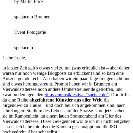
by Martin Frick
spettacolo Brunnen
Event-Fotografie
spettacolo
Liebe Leute,
in letzter Zeit gab’s etwas viel zu tun (was erfreulich ist – aber daher
waren nur noch wenige Blogposts zu erblicken) und so kam eine
Auszeit gerade recht. Also haben wir ein paar Tage frei gemacht und
sind etwas herumgestreunt. Prompt haben wir in Brunnen am
Vierwaldstättersee noch andere Umherstreunende getroffen, und
zwar an dem genialen
Strassenmusikfestival “spettacolo”
. Dort triffst
du eine Reihe
abgefahrene Künstler aus aller Welt
, die
nirgendwo zu Hause – und doch bei sich angekommen sind, nach
jahrelangem Studium des Lebens auf der Strasse. Und jetzt stehen
sie im Rampenlicht, an einem lauen Sommerabend am Ufer des
Vierwaldstättersees. Diese Gelegenheit wollte ich mir nicht entgehen
lassen. Ich habe mir also die Kamera geschnappt und die ISO
hochgedreht. Aber seht selbst.