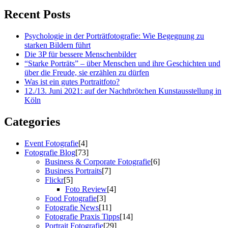
Recent Posts
Psychologie in der Porträtfotografie: Wie Begegnung zu
starken Bildern führt
Die 3P für bessere Menschenbilder
“Starke Porträts” – über Menschen und ihre Geschichten und
über die Freude, sie erzählen zu dürfen
Was ist ein gutes Portraitfoto?
12./13. Juni 2021: auf der Nachtbrötchen Kunstausstellung in
Köln
Categories
Event Fotografie
[4]
Fotografie Blog
[73]
Business & Corporate Fotografie
[6]
Business Portraits
[7]
Flickr
[5]
Foto Review
[4]
Food Fotografie
[3]
Fotografie News
[11]
Fotografie Praxis Tipps
[14]
Portrait Fotografie
[29]