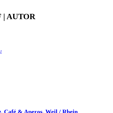
 | AUTOR
s!
 Café & Aperos, Weil / Rhein