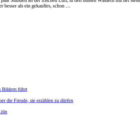
 paar Stunden an der frischen Luft, in den bunten Wäldern mit tief st
 besser als ein gekauftes, schon …
 Bildern führt
er die Freude, sie erzählen zu dürfen
Köln