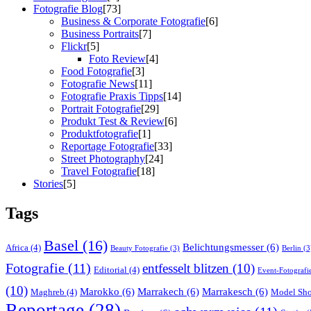
Fotografie Blog
[73]
Business & Corporate Fotografie
[6]
Business Portraits
[7]
Flickr
[5]
Foto Review
[4]
Food Fotografie
[3]
Fotografie News
[11]
Fotografie Praxis Tipps
[14]
Portrait Fotografie
[29]
Produkt Test & Review
[6]
Produktfotografie
[1]
Reportage Fotografie
[33]
Street Photography
[24]
Travel Fotografie
[18]
Stories
[5]
Tags
Basel
(16)
Belichtungsmesser
(6)
Africa
(4)
Beauty Fotografie
(3)
Berlin
(3
Fotografie
(11)
entfesselt blitzen
(10)
Editorial
(4)
Event-Fotografi
(10)
Marokko
(6)
Marrakech
(6)
Marrakesch
(6)
Maghreb
(4)
Model Sho
Reportage
(28)