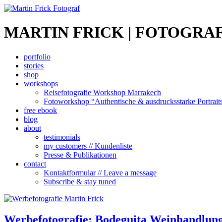
MARTIN FRICK | FOTOGRAF
portfolio
stories
shop
workshops
Reisefotografie Workshop Marrakech
Fotoworkshop “Authentische & ausdrucksstarke Portrait
free ebook
blog
about
testimonials
my customers // Kundenliste
Presse & Publikationen
contact
Kontaktformular // Leave a message
Subscribe & stay tuned
Werbefotografie: Bodeguita Weinhandlung,