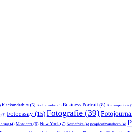
Business Portrait
(8)
blackandwhite
(6)
)
Buchrezension
(3)
Businessportraits
(
Fotografie
(39)
Fotojournal
Fotoessay
(15)
e
(3)
P
Morocco
(6)
New York
(7)
oting
(4)
Nordafrika
(4)
peopleofmarrakech
(4)