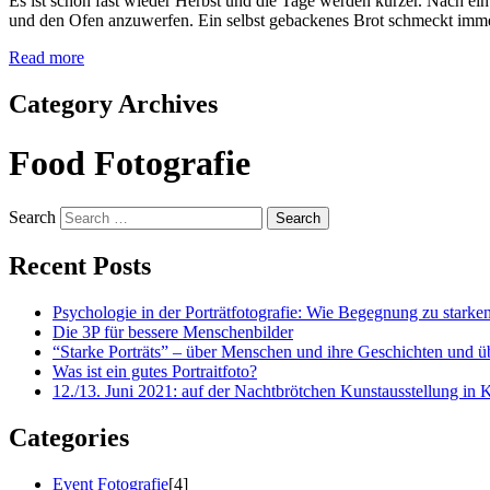
Es ist schon fast wieder Herbst und die Tage werden kürzer. Nach ein
und den Ofen anzuwerfen. Ein selbst gebackenes Brot schmeckt immer
Read more
Category Archives
Food Fotografie
Search
Recent Posts
Psychologie in der Porträtfotografie: Wie Begegnung zu starken
Die 3P für bessere Menschenbilder
“Starke Porträts” – über Menschen und ihre Geschichten und üb
Was ist ein gutes Portraitfoto?
12./13. Juni 2021: auf der Nachtbrötchen Kunstausstellung in 
Categories
Event Fotografie
[4]