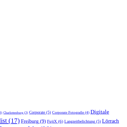
Digitale
Corporate
(5)
Corporate Fotografie
(4)
3)
Charlottenburg
(3)
ist
(17)
Lörrach
Freiburg
(9)
FujiX
(6)
Langzeitbelichtung
(5)