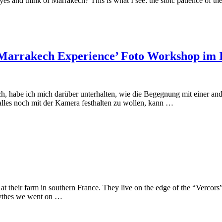
and think of Marrakech? This is what I see: the stoic patience of the 
‘Marrakech Experience’ Foto Workshop im 
, habe ich mich darüber unterhalten, wie die Begegnung mit einer and
s alles noch mit der Kamera festhalten zu wollen, kann …
t their farm in southern France. They live on the edge of the “Vercors
cythes we went on …