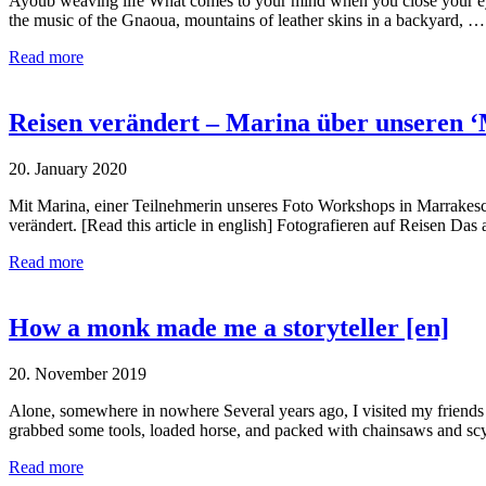
Ayoub weaving life What comes to your mind when you close your eyes 
the music of the Gnaoua, mountains of leather skins in a backyard, …
Read more
Reisen verändert – Marina über unseren 
20. January 2020
Mit Marina, einer Teilnehmerin unseres Foto Workshops in Marrakesch
verändert. [Read this article in english] Fotografieren auf Reisen Da
Read more
How a monk made me a storyteller [en]
20. November 2019
Alone, somewhere in nowhere Several years ago, I visited my friends a
grabbed some tools, loaded horse, and packed with chainsaws and s
Read more