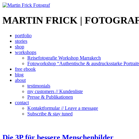
MARTIN FRICK | FOTOGRAF
portfolio
stories
shop
workshops
Reisefotografie Workshop Marrakech
Fotoworkshop “Authentische & ausdrucksstarke Portrait
free ebook
blog
about
testimonials
my customers // Kundenliste
Presse & Publikationen
contact
Kontaktformular // Leave a message
Subscribe & stay tuned
Die 3P für bessere Menschenbilder