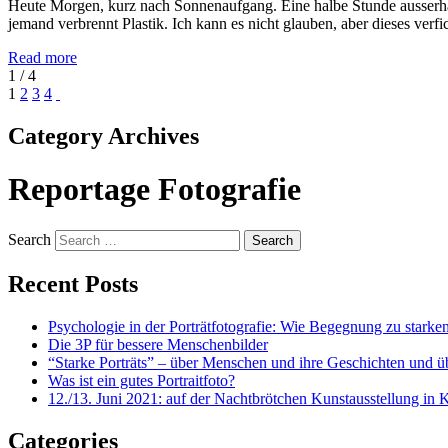
Heute Morgen, kurz nach Sonnenaufgang. Eine halbe Stunde ausserha
jemand verbrennt Plastik. Ich kann es nicht glauben, aber dieses verf
Read more
1 / 4
1
2
3
4
Category Archives
Reportage Fotografie
Search
Recent Posts
Psychologie in der Porträtfotografie: Wie Begegnung zu starken
Die 3P für bessere Menschenbilder
“Starke Porträts” – über Menschen und ihre Geschichten und üb
Was ist ein gutes Portraitfoto?
12./13. Juni 2021: auf der Nachtbrötchen Kunstausstellung in 
Categories