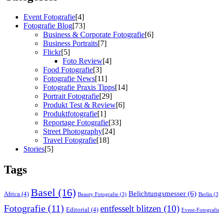
Event Fotografie
[4]
Fotografie Blog
[73]
Business & Corporate Fotografie
[6]
Business Portraits
[7]
Flickr
[5]
Foto Review
[4]
Food Fotografie
[3]
Fotografie News
[11]
Fotografie Praxis Tipps
[14]
Portrait Fotografie
[29]
Produkt Test & Review
[6]
Produktfotografie
[1]
Reportage Fotografie
[33]
Street Photography
[24]
Travel Fotografie
[18]
Stories
[5]
Tags
Basel
(16)
Belichtungsmesser
(6)
Africa
(4)
Beauty Fotografie
(3)
Berlin
(3
Fotografie
(11)
entfesselt blitzen
(10)
Editorial
(4)
Event-Fotografi