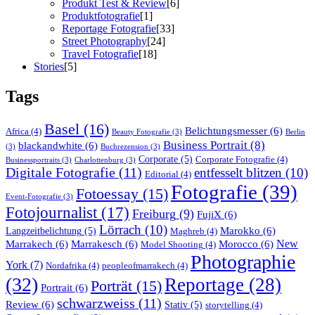
Produkt Test & Review
[6]
Produktfotografie
[1]
Reportage Fotografie
[33]
Street Photography
[24]
Travel Fotografie
[18]
Stories
[5]
Tags
Basel
(16)
Belichtungsmesser
(6)
Africa
(4)
Beauty Fotografie
(3)
Berlin
Business Portrait
(8)
blackandwhite
(6)
(3)
Buchrezension
(3)
Corporate
(5)
Corporate Fotografie
(4)
Businessportraits
(3)
Charlottenburg
(3)
Digitale Fotografie
(11)
entfesselt blitzen
(10)
Editorial
(4)
Fotografie
(39)
Fotoessay
(15)
Event-Fotografie
(3)
Fotojournalist
(17)
Freiburg
(9)
FujiX
(6)
Lörrach
(10)
Marokko
(6)
Langzeitbelichtung
(5)
Maghreb
(4)
Marrakech
(6)
Marrakesch
(6)
Morocco
(6)
New
Model Shooting
(4)
Photographie
York
(7)
Nordafrika
(4)
peopleofmarrakech
(4)
(32)
Reportage
(28)
Porträt
(15)
Portrait
(6)
schwarzweiss
(11)
Review
(6)
Stativ
(5)
storytelling
(4)