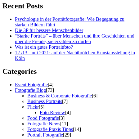
Recent Posts
Psychologie in der Porträtfotografie: Wie Begegnung zu
starken Bildern führt
Die 3P für bessere Menschenbilder
“Starke Porträts” – über Menschen und ihre Geschichten und
über die Freude, sie erzählen zu dürfen
Was ist ein gutes Portraitfoto?
12./13. Juni 2021: auf der Nachtbrötchen Kunstausstellung in
Köln
Categories
Event Fotografie
[4]
Fotografie Blog
[73]
Business & Corporate Fotografie
[6]
Business Portraits
[7]
Flickr
[5]
Foto Review
[4]
Food Fotografie
[3]
Fotografie News
[11]
Fotografie Praxis Tipps
[14]
Portrait Fotografie
[29]