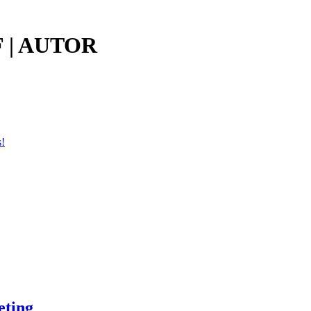
 | AUTOR
s!
eting