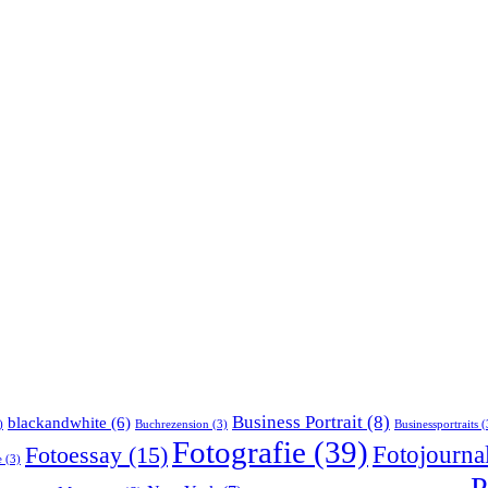
Business Portrait
(8)
blackandwhite
(6)
)
Buchrezension
(3)
Businessportraits
(
Fotografie
(39)
Fotojournal
Fotoessay
(15)
e
(3)
P