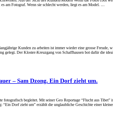
Sichtweisen. Aus der Sicht des Kunden/Models Wenn die Fotos cool werd
t es am Fotograf. Wenn sie schlecht werden, liegt es am Model. …
angjährige Kunden zu arbeiten ist immer wieder eine grosse Freude, 
ng gelegt. Der Kloster-Kreuzgang von Schaffhausen bot dafür die idea
auer – Sam Dzong. Ein Dorf zieht um.
fotografisch begleitet. Mit seiner Geo Reportage “Flucht aus Tibet” is
: “Ein Dorf zieht um” erzählt die unglaubliche Geschichte einer klei