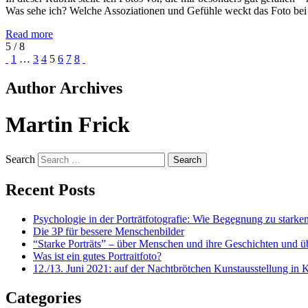
Was sehe ich? Welche Assoziationen und Gefühle weckt das Foto be
Read more
5 / 8
1
…
3
4
5
6
7
8
Author Archives
Martin Frick
Search
Recent Posts
Psychologie in der Porträtfotografie: Wie Begegnung zu starken
Die 3P für bessere Menschenbilder
“Starke Porträts” – über Menschen und ihre Geschichten und üb
Was ist ein gutes Portraitfoto?
12./13. Juni 2021: auf der Nachtbrötchen Kunstausstellung in 
Categories