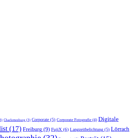
Digitale
Corporate
(5)
Corporate Fotografie
(4)
3)
Charlottenburg
(3)
ist
(17)
Lörrach
Freiburg
(9)
FujiX
(6)
Langzeitbelichtung
(5)
hotographie
(32)