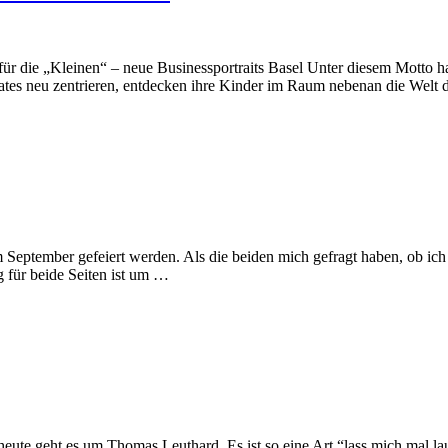
ür die „Kleinen“ – neue Businessportraits Basel Unter diesem Motto hat
lates neu zentrieren, entdecken ihre Kinder im Raum nebenan die Welt
September gefeiert werden. Als die beiden mich gefragt haben, ob ich i
 für beide Seiten ist um …
 – heute geht es um Thomas Leuthard. Es ist so eine Art “lass mich mal l