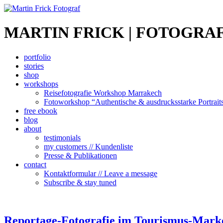
MARTIN FRICK | FOTOGRAF
portfolio
stories
shop
workshops
Reisefotografie Workshop Marrakech
Fotoworkshop “Authentische & ausdrucksstarke Portrait
free ebook
blog
about
testimonials
my customers // Kundenliste
Presse & Publikationen
contact
Kontaktformular // Leave a message
Subscribe & stay tuned
Reportage-Fotografie im Tourismus-Mark