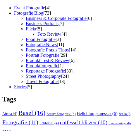
Event Fotografie
[4]
Fotografie Blog
[73]
Business & Corporate Fotografie
[6]
Business Portraits
[7]
Flickr
[5]
Foto Review
[4]
Food Fotografie
[3]
Fotografie News
[11]
Fotografie Praxis Tipps
[14]
Portrait Fotografie
[29]
Produkt Test & Review
[6]
Produktfotografie
[1]
Reportage Fotografie
[33]
Street Photography
[24]
Travel Fotografie
[18]
Stories
[5]
Tags
Basel
(16)
Belichtungsmesser
(6)
Africa
(4)
Beauty Fotografie
(3)
Berlin
(3
Fotografie
(11)
entfesselt blitzen
(10)
Editorial
(4)
Event-Fotografi