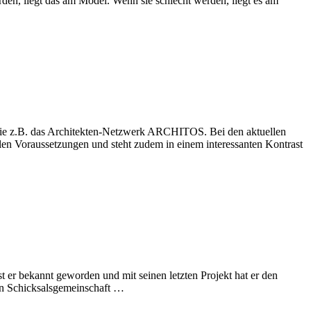
en, liegt das am Model. Wenn sie schlecht werden, liegt es am
wie z.B. das Architekten-Netzwerk ARCHITOS. Bei den aktuellen
len Voraussetzungen und steht zudem in einem interessanten Kontrast
t er bekannt geworden und mit seinen letzten Projekt hat er den
nen Schicksalsgemeinschaft …