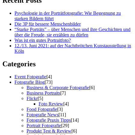
Recent Posts
Psychologie in der Porträtfotografie: Wie Begegnung zu
starken Bildern führt
Die 3P für bessere Menschenbilder
“Starke Porträts” – über Menschen und ihre Geschichten und
über die Freude, sie erzählen zu dürfen
Was ist ein gutes Portraitfoto?
12./13. Juni 2021: auf der Nachtbrötchen Kunstausstellung in
Köln
Categories
Event Fotografie
[4]
Fotografie Blog
[73]
Business & Corporate Fotografie
[6]
Business Portraits
[7]
Flickr
[5]
Foto Review
[4]
Food Fotografie
[3]
Fotografie News
[11]
Fotografie Praxis Tipps
[14]
Portrait Fotografie
[29]
Produkt Test & Review
[6]