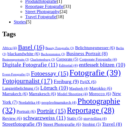
Produktfotografie
[1]
Reportage Fotografie
[33]
Street Photography
[24]
Travel Fotografie
[18]
Stories
[5]
Tags
Basel
(16)
Belichtungsmesser
(6)
Africa
(4)
Beauty Fotografie
(3)
Berlin
Business Portrait
(8)
blackandwhite
(6)
(3)
Buchrezension
(3)
Corporate
(5)
Corporate Fotografie
(4)
Businessportraits
(3)
Charlottenburg
(3)
Digitale Fotografie
(11)
entfesselt blitzen
(10)
Editorial
(4)
Fotografie
(39)
Fotoessay
(15)
Event-Fotografie
(3)
Fotojournalist
(17)
Freiburg
(9)
FujiX
(6)
Lörrach
(10)
Marokko
(6)
Langzeitbelichtung
(5)
Maghreb
(4)
Marrakech
(6)
Marrakesch
(6)
Morocco
(6)
New
Model Shooting
(4)
Photographie
York
(7)
Nordafrika
(4)
peopleofmarrakech
(4)
(32)
Reportage
(28)
Porträt
(15)
Portrait
(6)
schwarzweiss
(11)
Review
(6)
Stativ
(5)
storytelling
(4)
Streetfotografie
(9)
Travel
(8)
Street Photografie
(6)
Strobist
(5)