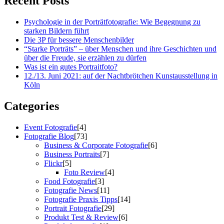
Recent Posts
Psychologie in der Porträtfotografie: Wie Begegnung zu
starken Bildern führt
Die 3P für bessere Menschenbilder
“Starke Porträts” – über Menschen und ihre Geschichten und
über die Freude, sie erzählen zu dürfen
Was ist ein gutes Portraitfoto?
12./13. Juni 2021: auf der Nachtbrötchen Kunstausstellung in
Köln
Categories
Event Fotografie
[4]
Fotografie Blog
[73]
Business & Corporate Fotografie
[6]
Business Portraits
[7]
Flickr
[5]
Foto Review
[4]
Food Fotografie
[3]
Fotografie News
[11]
Fotografie Praxis Tipps
[14]
Portrait Fotografie
[29]
Produkt Test & Review
[6]