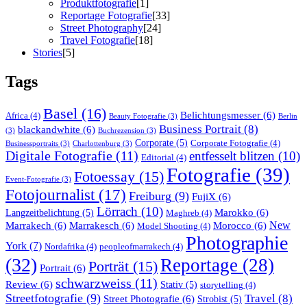
Produktfotografie
[1]
Reportage Fotografie
[33]
Street Photography
[24]
Travel Fotografie
[18]
Stories
[5]
Tags
Basel
(16)
Belichtungsmesser
(6)
Africa
(4)
Beauty Fotografie
(3)
Berlin
Business Portrait
(8)
blackandwhite
(6)
(3)
Buchrezension
(3)
Corporate
(5)
Corporate Fotografie
(4)
Businessportraits
(3)
Charlottenburg
(3)
Digitale Fotografie
(11)
entfesselt blitzen
(10)
Editorial
(4)
Fotografie
(39)
Fotoessay
(15)
Event-Fotografie
(3)
Fotojournalist
(17)
Freiburg
(9)
FujiX
(6)
Lörrach
(10)
Marokko
(6)
Langzeitbelichtung
(5)
Maghreb
(4)
Marrakech
(6)
Marrakesch
(6)
Morocco
(6)
New
Model Shooting
(4)
Photographie
York
(7)
Nordafrika
(4)
peopleofmarrakech
(4)
(32)
Reportage
(28)
Porträt
(15)
Portrait
(6)
schwarzweiss
(11)
Review
(6)
Stativ
(5)
storytelling
(4)
Streetfotografie
(9)
Travel
(8)
Street Photografie
(6)
Strobist
(5)